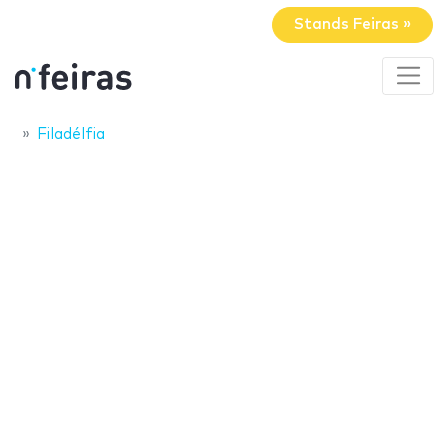
Stands Feiras »
Filadélfia