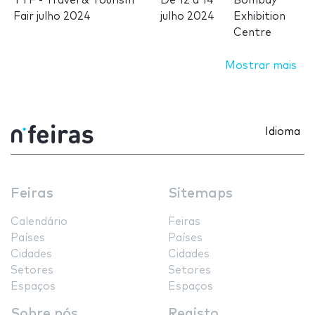
TTF - Travel & Tourism
De
12
a
14
Bombay
Fair julho 2024
julho 2024
Exhibition
Centre
Mostrar mais
Idioma
Feiras
Sitemaps
Calendário
Feiras
Países
Países
Cidades
Cidades
Setores
Setores
Espaços
Espaços
Sobre nós
Registo