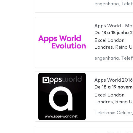
engenharia
,
Telef
Apps World - Mob
De
13
a
15 junho 
Excel London
Londres, Reino U
engenharia
,
Telef
Apps World 2016
De
18
a
19 novem
Excel London
Londres, Reino U
Telefonia Celular