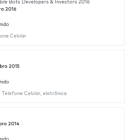
ile Bots Developers & Investors 2016
ro 2016
nido
one Celular
bro 2015
nido
,
Telefone Celular
,
eletrônica
bro 2014
nido