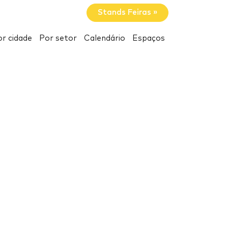
Stands Feiras »
r cidade
Por setor
Calendário
Espaços