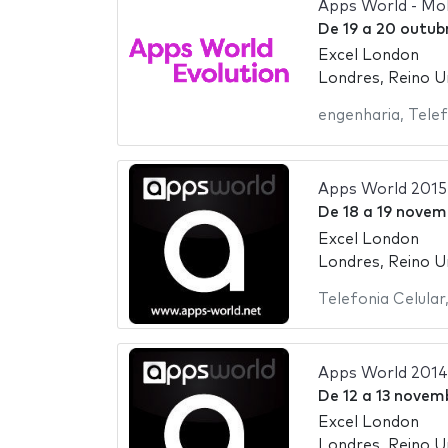
Apps World - Mob
De
19
a
20 outub
Excel London
Londres, Reino U
engenharia
,
Telef
Apps World 2015
De
18
a
19 novem
Excel London
Londres, Reino U
Telefonia Celular
Apps World 2014
De
12
a
13 novem
Excel London
Londres, Reino U