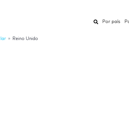
Buscar
Por país
Po
lar
Reino Unido