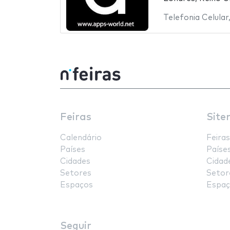
Telefonia Celular
Feiras
Site
Calendário
Feiras
Países
Paíse
Cidades
Cidad
Setores
Setor
Espaços
Espaç
Seguir