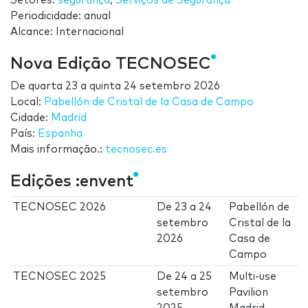
Setores:
segurança
,
Serviços de Segurança
Periodicidade: anual
Alcance: Internacional
Nova Edição TECNOSEC
De
quarta 23
a
quinta 24 setembro 2026
Local:
Pabellón de Cristal de la Casa de Campo
Cidade:
Madrid
País:
Espanha
Mais informação.:
tecnosec.es
Edições :envent
TECNOSEC 2026
De
23
a
24
Pabellón de
setembro
Cristal de la
2026
Casa de
Campo
TECNOSEC 2025
De
24
a
25
Multi-use
setembro
Pavilion