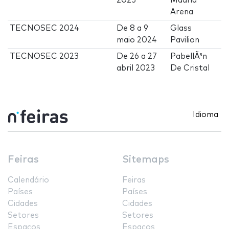
2025
Madrid
Arena
TECNOSEC 2024
De
8
a
9
Glass
maio 2024
Pavilion
TECNOSEC 2023
De
26
a
27
PabellÃ³n
abril 2023
De Cristal
Idioma
Feiras
Sitemaps
Calendário
Feiras
Países
Países
Cidades
Cidades
Setores
Setores
Espaços
Espaços