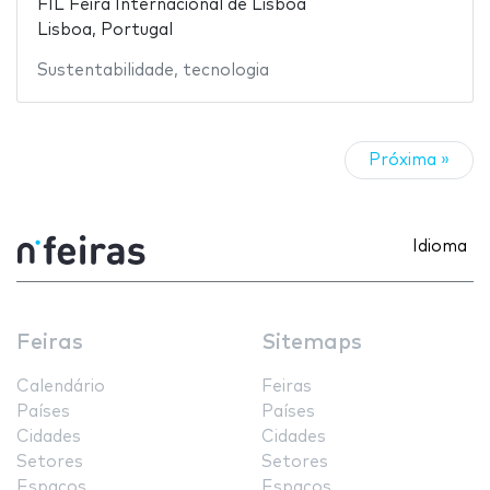
FIL Feira Internacional de Lisboa
Lisboa, Portugal
Sustentabilidade
,
tecnologia
Próxima »
Idioma
Feiras
Sitemaps
Calendário
Feiras
Países
Países
Cidades
Cidades
Setores
Setores
Espaços
Espaços