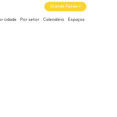
Stands Feiras »
r cidade
Por setor
Calendário
Espaços