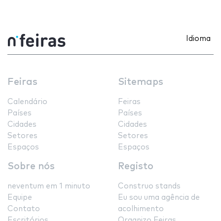
Idioma
Feiras
Sitemaps
Calendário
Feiras
Países
Países
Cidades
Cidades
Setores
Setores
Espaços
Espaços
Sobre nós
Registo
neventum em 1 minuto
Construo stands
Equipe
Eu sou uma agência de
Contato
acolhimento
Escritórios
Organizo Feiras