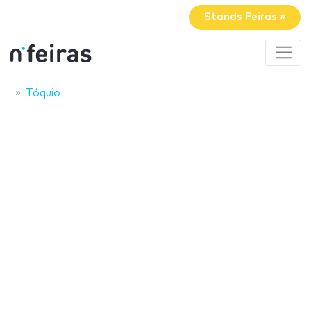
Stands Feiras »
Tóquio