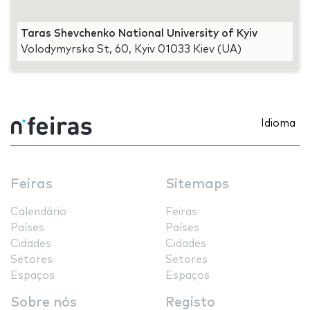
Taras Shevchenko National University of Kyiv
Volodymyrska St, 60, Kyiv 01033 Kiev (UA)
Idioma
Feiras
Sitemaps
Calendário
Feiras
Países
Países
Cidades
Cidades
Setores
Setores
Espaços
Espaços
Sobre nós
Registo