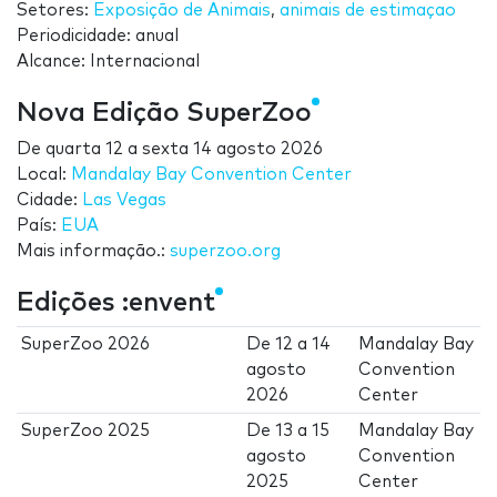
Setores:
Exposição de Animais
,
animais de estimaçao
Periodicidade: anual
Alcance: Internacional
Nova Edição SuperZoo
De
quarta 12
a
sexta 14 agosto 2026
Local:
Mandalay Bay Convention Center
Cidade:
Las Vegas
País:
EUA
Mais informação.:
superzoo.org
Edições :envent
SuperZoo 2026
De
12
a
14
Mandalay Bay
agosto
Convention
2026
Center
SuperZoo 2025
De
13
a
15
Mandalay Bay
agosto
Convention
2025
Center