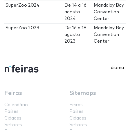
SuperZoo 2024
De
14
a
16
Mandalay Bay
agosto
Convention
2024
Center
SuperZoo 2023
De
16
a
18
Mandalay Bay
agosto
Convention
2023
Center
Idioma
Feiras
Sitemaps
Calendário
Feiras
Países
Países
Cidades
Cidades
Setores
Setores