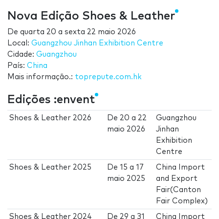
Nova Edição Shoes & Leather
De
quarta 20
a
sexta 22 maio 2026
Local:
Guangzhou Jinhan Exhibition Centre
Cidade:
Guangzhou
País:
China
Mais informação.:
toprepute.com.hk
Edições :envent
Shoes & Leather 2026
De
20
a
22
Guangzhou
maio 2026
Jinhan
Exhibition
Centre
Shoes & Leather 2025
De
15
a
17
China Import
maio 2025
and Export
Fair(Canton
Fair Complex)
Shoes & Leather 2024
De
29
a
31
China Import