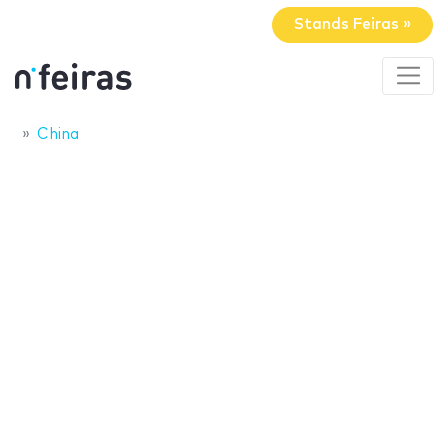
Stands Feiras »
China