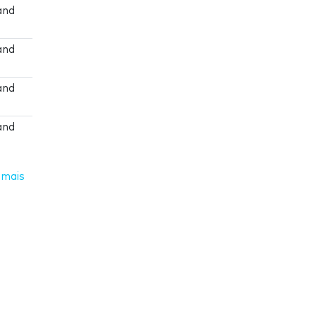
and
and
and
and
 mais