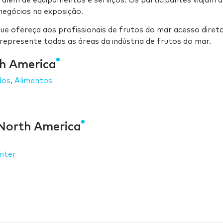
 além de equipamentos e serviços. Os participantes viajam d
negócios na exposição.
e ofereça aos profissionais de frutos do mar acesso diret
represente todas as áreas da indústria de frutos do mar.
th America
dos
,
Alimentos
North America
nter