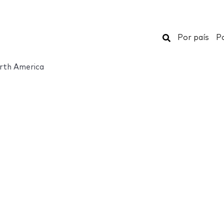
Buscar
Por país
Po
rth America