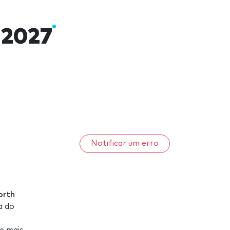
 2027
Notificar um erro
orth
a do