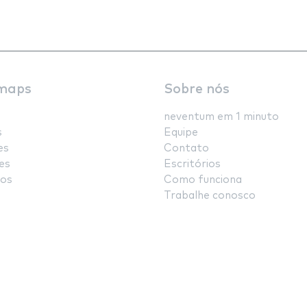
maps
Sobre nós
neventum em 1 minuto
s
Equipe
es
Contato
es
Escritórios
os
Como funciona
Trabalhe conosco