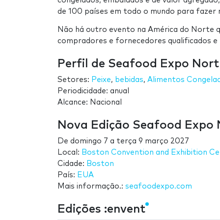
congelados, embalados e de valor agregado,
de 100 países em todo o mundo para fazer 
Não há outro evento na América do Norte qu
compradores e fornecedores qualificados e 
Perfil de Seafood Expo Nor
Setores:
Peixe
,
bebidas
,
Alimentos Congela
Periodicidade: anual
Alcance: Nacional
Nova Edição Seafood Expo 
De
domingo 7
a
terça 9 março 2027
Local:
Boston Convention and Exhibition Ce
Cidade:
Boston
País:
EUA
Mais informação.:
seafoodexpo.com
Edições :envent