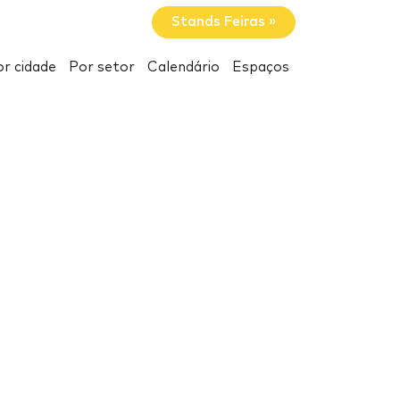
Stands Feiras »
r cidade
Por setor
Calendário
Espaços