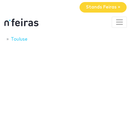
Stands Feiras »
Touluse