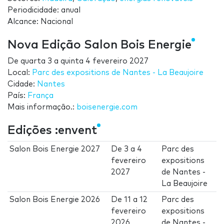
Periodicidade: anual
Alcance: Nacional
Nova Edição Salon Bois Energie
De
quarta 3
a
quinta 4 fevereiro 2027
Local:
Parc des expositions de Nantes - La Beaujoire
Cidade:
Nantes
País:
França
Mais informação.:
boisenergie.com
Edições :envent
Salon Bois Energie 2027
De
3
a
4
Parc des
fevereiro
expositions
2027
de Nantes -
La Beaujoire
Salon Bois Energie 2026
De
11
a
12
Parc des
fevereiro
expositions
2026
de Nantes -