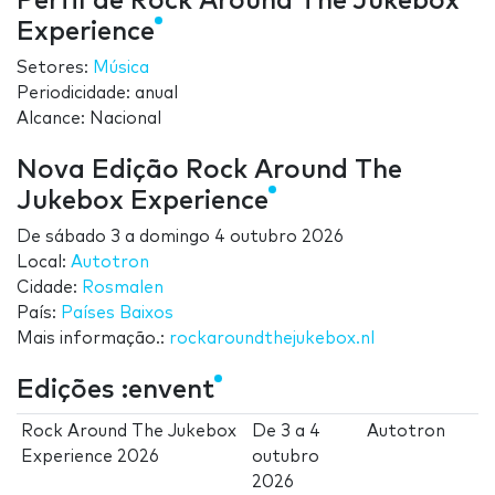
Perfil de Rock Around The Jukebox
Experience
Setores:
Música
Periodicidade: anual
Alcance: Nacional
Nova Edição Rock Around The
Jukebox Experience
De
sábado 3
a
domingo 4 outubro 2026
Local:
Autotron
Cidade:
Rosmalen
País:
Países Baixos
Mais informação.:
rockaroundthejukebox.nl
Edições :envent
Rock Around The Jukebox
De
3
a
4
Autotron
Experience 2026
outubro
2026