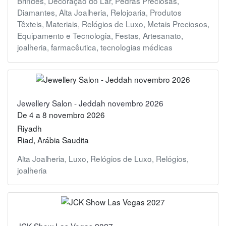
Brindes
,
Decoração do Lar
,
Pedras Preciosas
,
Diamantes
,
Alta Joalheria
,
Relojoaria
,
Produtos
Têxteis
,
Materiais
,
Relógios de Luxo
,
Metais Preciosos
,
Equipamento e Tecnologia
,
Festas
,
Artesanato
,
joalheria
,
farmacêutica
,
tecnologias médicas
Jewellery Salon - Jeddah novembro 2026
De
4
a
8 novembro 2026
Riyadh
Riad, Arábia Saudita
Alta Joalheria
,
Luxo
,
Relógios de Luxo
,
Relógios
,
joalheria
JCK Show Las Vegas 2027