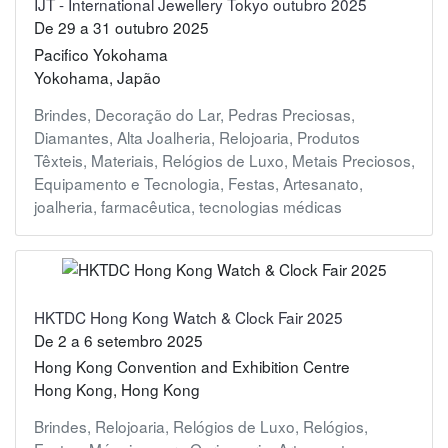
IJT - International Jewellery Tokyo outubro 2025
De
29
a
31 outubro 2025
Pacifico Yokohama
Yokohama, Japão
Brindes
,
Decoração do Lar
,
Pedras Preciosas
,
Diamantes
,
Alta Joalheria
,
Relojoaria
,
Produtos
Têxteis
,
Materiais
,
Relógios de Luxo
,
Metais Preciosos
,
Equipamento e Tecnologia
,
Festas
,
Artesanato
,
joalheria
,
farmacêutica
,
tecnologias médicas
HKTDC Hong Kong Watch & Clock Fair 2025
De
2
a
6 setembro 2025
Hong Kong Convention and Exhibition Centre
Hong Kong, Hong Kong
Brindes
,
Relojoaria
,
Relógios de Luxo
,
Relógios
,