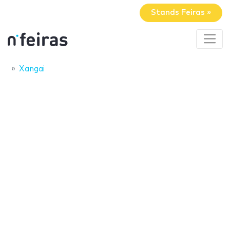
Stands Feiras »
Xangai