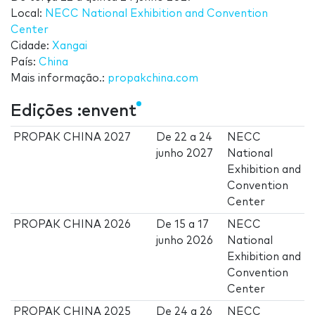
Local:
NECC National Exhibition and Convention
Center
Cidade:
Xangai
País:
China
Mais informação.:
propakchina.com
Edições :envent
PROPAK CHINA 2027
De
22
a
24
NECC
junho 2027
National
Exhibition and
Convention
Center
PROPAK CHINA 2026
De
15
a
17
NECC
junho 2026
National
Exhibition and
Convention
Center
PROPAK CHINA 2025
De
24
a
26
NECC