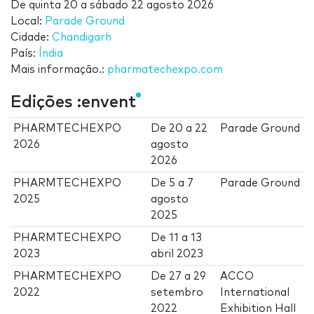
De
quinta 20
a
sábado 22 agosto 2026
Local:
Parade Ground
Cidade:
Chandigarh
País:
Índia
Mais informação.:
pharmatechexpo.com
Edições :envent
PHARMTECHEXPO
De
20
a
22
Parade Ground
2026
agosto
2026
PHARMTECHEXPO
De
5
a
7
Parade Ground
2025
agosto
2025
PHARMTECHEXPO
De
11
a
13
2023
abril 2023
PHARMTECHEXPO
De
27
a
29
ACCO
2022
setembro
International
2022
Exhibition Hall