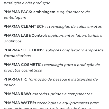
produção e não produção
PHARMA PACK: embalagem
e equipamento de
embalagem
PHARMA CLEANTECH:
с
tecnologias de salas enxutas
PHARMA LAB&Control
:
equipamentos laboratoriais e
analíticos
PHARMA SOLUTIONS:
soluções omplex
para empresas
farmacêuticas
PHARMA COSMETI
С
:
tecnologia para o produção de
produtos cosméticos
PHARMA HR:
formação de pessoal e instituições de
ensino
PHARMA RAW:
matérias-primas e componentes
PHARMA WATER:
tecnologias e equipamentos para
abastecimento de água, tratamento de água e