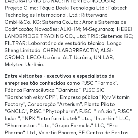
LABORATÓRIO DONAU; INTERTECNOLOGIA;
Projeto Clima; Tóquio Boeki Tecnologia Ltd.; Fabtech
Technologies Internacional, Ltd.; Ritterwand
GmbH&Co. KG; Sistema Co.Ltd.; Aronis Sistemas de
Codificação; Novações; ALKHIM; M-Segurança; HEBEI
LANDBRIDGE TRADING CO., Ltd; TRIS; Sistemas IBC;
FILTRAR; Laboratório de vestuário técnico; Longo
Sheng Limitado; CHEMLABORREACTIV; ALSI-
CROMO; LECO-Ucrânia; ALT Ucrânia; UNILAB;
Melytec-Ucrânia.
Entre visitantes - executivos e especialistas de
enreprises tão conhecidos como
PJSC "Farmak",
Fábrica Farmacêutica "Darnitsa", PJSC SIC
"Borshchahivskiy CPP", Empresa pública "Kyiv Vitamin
Factory", Corporação "Arterium", Planta Piloto
"GNCLC", PJSC "Phytopharm", PJSC "Infuzia ", PJSC"
Indar ", "NPK "Interfarmbiotek" Ltd., "Interhim" LLC,
"Pharmastart" Ltd, "Grupo Farmeks" LLC, "Pro-
Pharma" Ltd., Valartin Pharma, SE Centro de Peritos