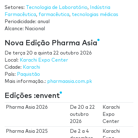
Setores:
Tecnologia de Laboratório
,
Indústria
Farmacêutica
,
farmacêutica
,
tecnologias médicas
Periodicidade: anual
Alcance: Nacional
Nova Edição Pharma Asia
De
terça 20
a
quinta 22 outubro 2026
Local:
Karachi Expo Center
Cidade:
Karachi
País:
Paquistão
Mais informação.:
pharmaasia.com.pk
Edições :envent
Pharma Asia 2026
De
20
a
22
Karachi
outubro
Expo
2026
Center
Pharma Asia 2025
De
2
a
4
Karachi