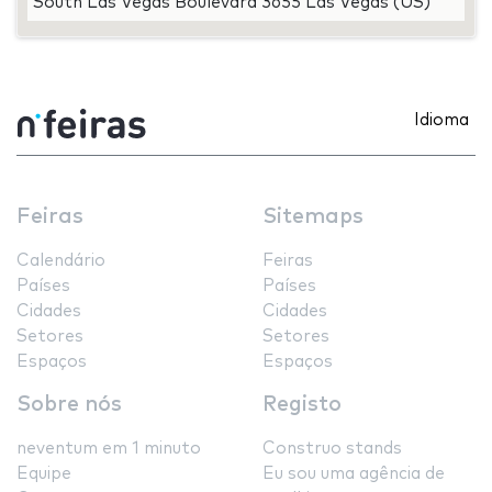
South Las Vegas Boulevard 3655 Las Vegas (US)
Idioma
Feiras
Sitemaps
Calendário
Feiras
Países
Países
Cidades
Cidades
Setores
Setores
Espaços
Espaços
Sobre nós
Registo
neventum em 1 minuto
Construo stands
Equipe
Eu sou uma agência de