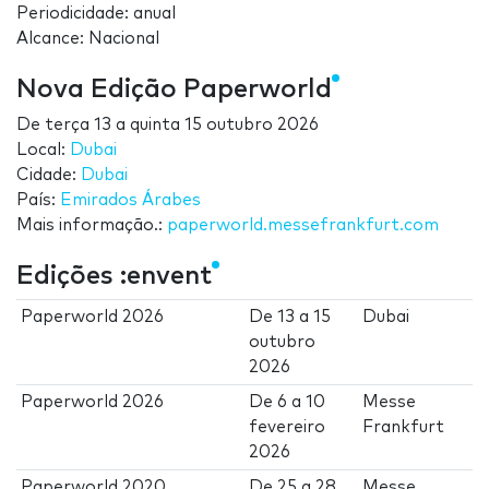
Periodicidade: anual
Alcance: Nacional
Nova Edição Paperworld
De
terça 13
a
quinta 15 outubro 2026
Local:
Dubai
Cidade:
Dubai
País:
Emirados Árabes
Mais informação.:
paperworld.messefrankfurt.com
Edições :envent
Paperworld 2026
De
13
a
15
Dubai
outubro
2026
Paperworld 2026
De
6
a
10
Messe
fevereiro
Frankfurt
2026
Paperworld 2020
De
25
a
28
Messe