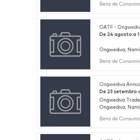
Bens de Consum
OATF - Ongwediva
De
24 agosto
a
1
Ongwediva, Namí
Bens de Consum
Ongwediva Annual
De
23 setembro
Ongwediva Trade
Ongwediva, Namí
Bens de Consum