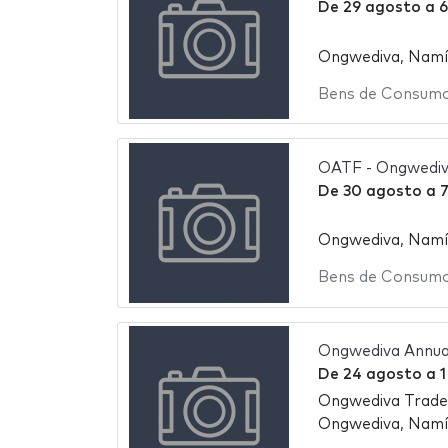
De
29 agosto
a
6
Ongwediva, Namí
Bens de Consum
OATF - Ongwediva
De
30 agosto
a
7
Ongwediva, Namí
Bens de Consum
Ongwediva Annual
De
24 agosto
a
1
Ongwediva Trade
Ongwediva, Namí