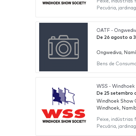
Peixe
,
indústrias 
Pecuária
,
jardina
OATF - Ongwediva
De
26 agosto
a
3
Ongwediva, Namí
Bens de Consum
WSS - Windhoek 
De
25 setembro
Windhoek Show 
Windhoek, Namíb
Peixe
,
indústrias 
Pecuária
,
jardina