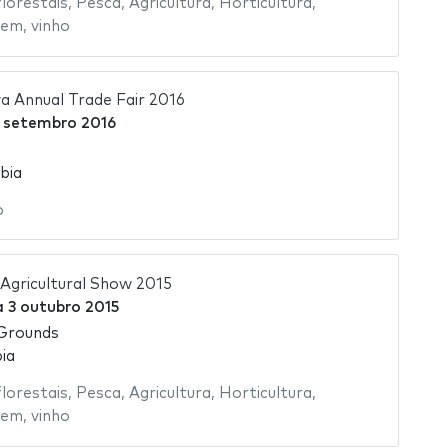
florestais
,
Pesca
,
Agricultura
,
Horticultura
,
gem
,
vinho
 Annual Trade Fair 2016
 setembro 2016
bia
o
Agricultural Show 2015
a
3 outubro 2015
Grounds
ia
florestais
,
Pesca
,
Agricultura
,
Horticultura
,
gem
,
vinho