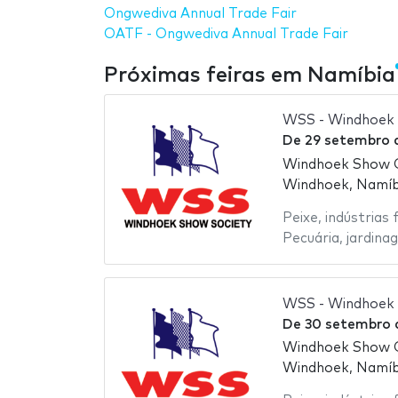
Ongwediva Annual Trade Fair
OATF - Ongwediva Annual Trade Fair
Próximas feiras em Namíbia
WSS - Windhoek 
De
29 setembro
Windhoek Show 
Windhoek, Namíb
Peixe
,
indústrias 
Pecuária
,
jardina
WSS - Windhoek 
De
30 setembro
Windhoek Show 
Windhoek, Namíb