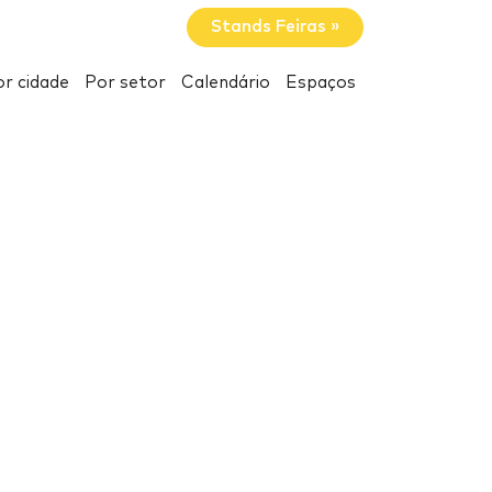
Stands Feiras »
r cidade
Por setor
Calendário
Espaços