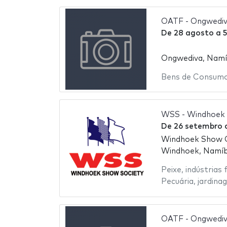
OATF - Ongwediva
De
28 agosto
a
5
Ongwediva, Namí
Bens de Consum
WSS - Windhoek 
De
26 setembro
Windhoek Show 
Windhoek, Namíb
Peixe
,
indústrias 
Pecuária
,
jardina
OATF - Ongwediva