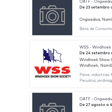
OATF - Ongwediva
De
23 setembro
Ongwediva, Namí
Bens de Consum
WSS - Windhoek 
De
24 setembro
Windhoek Show 
Windhoek, Namíb
Peixe
,
indústrias 
Pecuária
,
jardina
OATF - Ongwediva
De
27 agosto
a
4