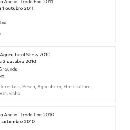
 Annual Trade Fair 2011
a
1 outubro 2011
bia
o
Agricultural Show 2010
a
2 outubro 2010
Grounds
ia
florestais
,
Pesca
,
Agricultura
,
Horticultura
,
gem
,
vinho
 Annual Trade Fair 2010
 setembro 2010