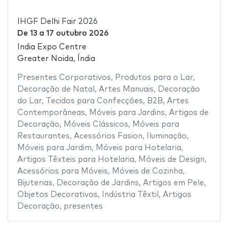
IHGF Delhi Fair 2026
De
13
a
17 outubro 2026
India Expo Centre
Greater Noida, Índia
Presentes Corporativos
,
Produtos para o Lar
,
Decoração de Natal
,
Artes Manuais
,
Decoração
do Lar
,
Tecidos para Confecções
,
B2B
,
Artes
Contemporâneas
,
Móveis para Jardins
,
Artigos de
Decoração
,
Móveis Clássicos
,
Móveis para
Restaurantes
,
Acessórios Fasion
,
Iluminação
,
Móveis para Jardim
,
Móveis para Hotelaria
,
Artigos Têxteis para Hotelaria
,
Móveis de Design
,
Acessórios para Móveis
,
Móveis de Cozinha
,
Bijuterias
,
Decoração de Jardins
,
Artigos em Pele
,
Objetos Decorativos
,
Indústria Têxtil
,
Artigos
Decoração
,
presentes