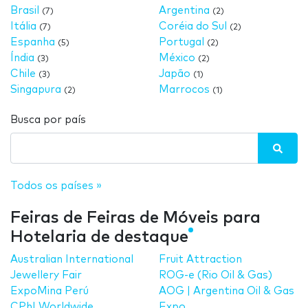
Brasil
Argentina
(7)
(2)
Itália
Coréia do Sul
(7)
(2)
Espanha
Portugal
(5)
(2)
Índia
México
(3)
(2)
Chile
Japão
(3)
(1)
Singapura
Marrocos
(2)
(1)
Busca por país
Todos os países »
Feiras de Feiras de Móveis para
Hotelaria de destaque
Australian International
Fruit Attraction
Jewellery Fair
ROG-e (Rio Oil & Gas)
ExpoMina Perú
AOG | Argentina Oil & Gas
CPhI Worldwide
Expo