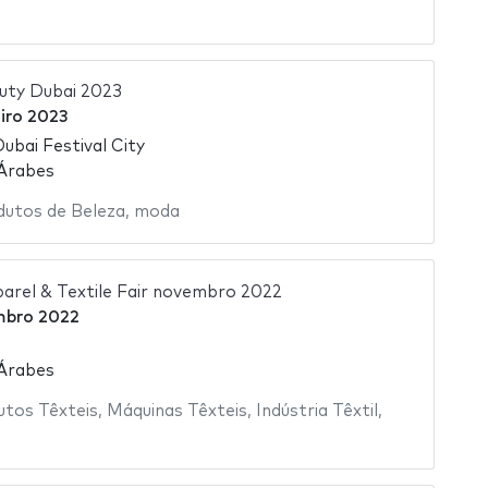
uty Dubai 2023
eiro 2023
Dubai Festival City
 Árabes
dutos de Beleza
,
moda
parel & Textile Fair novembro 2022
mbro 2022
 Árabes
utos Têxteis
,
Máquinas Têxteis
,
Indústria Têxtil
,