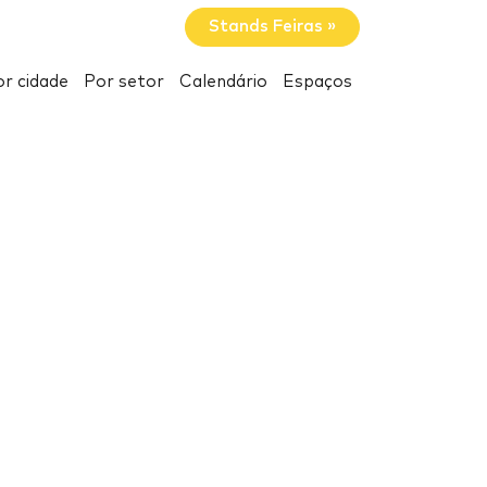
Stands Feiras »
r cidade
Por setor
Calendário
Espaços