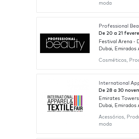
moda
Professional Bea
De
20
a
21 fever
Festival Arena - 
Dubai, Emirados
Cosméticos
,
Pro
International Ap
De
28
a
30 nove
Emirates Towers
Dubai, Emirados
Acessórios
,
Prod
moda