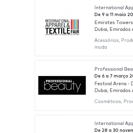
International App
De
9
a
11 maio 2
Emirates Towers
Dubai, Emirados
Acessórios
,
Prod
moda
Professional Bea
De
6
a
7 março 2
Festival Arena - 
Dubai, Emirados
Cosméticos
,
Pro
International Ap
De
28
a
30 nove