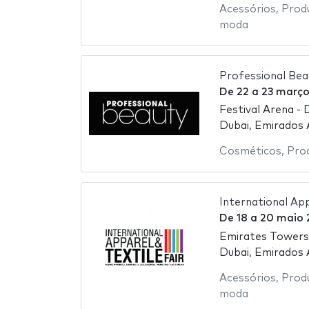
Acessórios
,
Prod
moda
Professional Bea
De
22
a
23 março
Festival Arena - 
Dubai, Emirados
Cosméticos
,
Pro
International App
De
18
a
20 maio 
Emirates Towers
Dubai, Emirados
Acessórios
,
Prod
moda