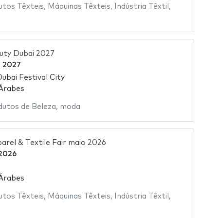
utos Têxteis
,
Máquinas Têxteis
,
Indústria Têxtil
,
uty Dubai 2027
 2027
Dubai Festival City
 Árabes
dutos de Beleza
,
moda
arel & Textile Fair maio 2026
2026
 Árabes
utos Têxteis
,
Máquinas Têxteis
,
Indústria Têxtil
,