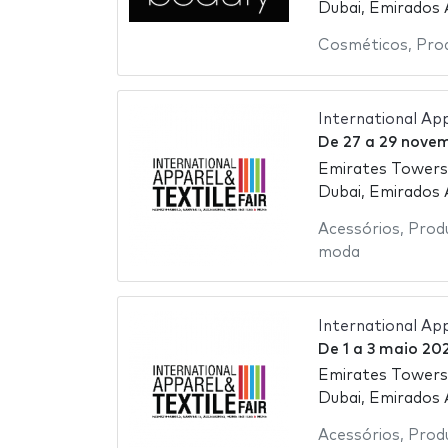
Dubai, Emirados
Cosméticos
,
Pro
International Ap
De
27
a
29 novem
Emirates Towers
Dubai, Emirados
Acessórios
,
Prod
moda
International App
De
1
a
3 maio 20
Emirates Towers
Dubai, Emirados
Acessórios
,
Prod