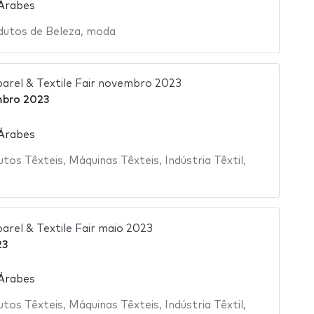
 Árabes
dutos de Beleza
,
moda
parel & Textile Fair novembro 2023
bro 2023
 Árabes
utos Têxteis
,
Máquinas Têxteis
,
Indústria Têxtil
,
arel & Textile Fair maio 2023
23
 Árabes
utos Têxteis
,
Máquinas Têxteis
,
Indústria Têxtil
,