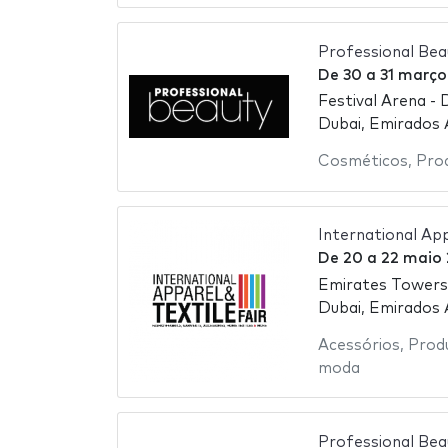
Professional Bea
De
30
a
31 março
Festival Arena - 
Dubai, Emirados
Cosméticos
,
Pro
International App
De
20
a
22 maio
Emirates Towers
Dubai, Emirados
Acessórios
,
Prod
moda
Professional Bea