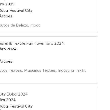
iro 2025
Dubai Festival City
 Árabes
dutos de Beleza
,
moda
parel & Textile Fair novembro 2024
bro 2024
 Árabes
utos Têxteis
,
Máquinas Têxteis
,
Indústria Têxtil
,
uty Dubai 2024
iro 2024
Dubai Festival City