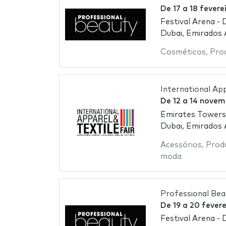
De
17
a
18 fevere
Festival Arena - 
Dubai, Emirados
Cosméticos
,
Pro
International Ap
De
12
a
14 novem
Emirates Towers
Dubai, Emirados
Acessórios
,
Prod
moda
Professional Bea
De
19
a
20 fevere
Festival Arena - 