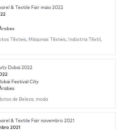
arel & Textile Fair maio 2022
022
 Árabes
utos Têxteis
,
Máquinas Têxteis
,
Indústria Têxtil
,
uty Dubai 2022
022
Dubai Festival City
 Árabes
dutos de Beleza
,
moda
parel & Textile Fair novembro 2021
mbro 2021