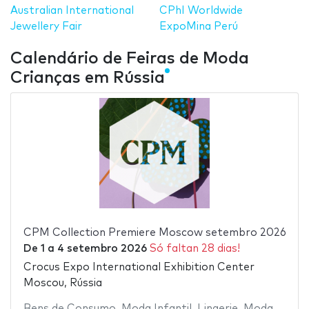
Australian International
CPhI Worldwide
Jewellery Fair
ExpoMina Perú
Calendário de Feiras de Moda
Crianças em Rússia
CPM Collection Premiere Moscow setembro 2026
De
1
a
4 setembro 2026
Só faltan 28 dias!
Crocus Expo International Exhibition Center
Moscou, Rússia
Bens de Consumo
,
Moda Infantil
,
Lingerie
,
Moda