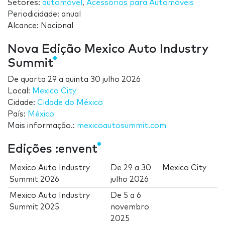
Setores:
automóvel
,
Acessórios para Automóveis
Periodicidade: anual
Alcance: Nacional
Nova Edição Mexico Auto Industry
Summit
De
quarta 29
a
quinta 30 julho 2026
Local:
Mexico City
Cidade:
Cidade do México
País:
México
Mais informação.:
mexicoautosummit.com
Edições :envent
Mexico Auto Industry
De
29
a
30
Mexico City
Summit 2026
julho 2026
Mexico Auto Industry
De
5
a
6
Summit 2025
novembro
2025