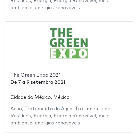
Resíduos
,
Energia
,
Energia Renovável
,
meio
ambiente
,
energias renováveis
The Green Expo 2021
De
7
a
9 setembro 2021
Cidade do México, México
Água
,
Tratamento da Água
,
Tratamento de
Resíduos
,
Energia
,
Energia Renovável
,
meio
ambiente
,
energias renováveis