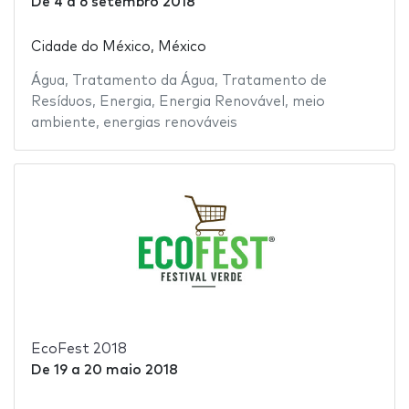
De
4
a
6 setembro 2018
Cidade do México, México
Água
,
Tratamento da Água
,
Tratamento de
Resíduos
,
Energia
,
Energia Renovável
,
meio
ambiente
,
energias renováveis
EcoFest 2018
De
19
a
20 maio 2018