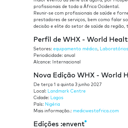
maior evento da série até agora, por Hospe
profissionais de toda a África Ocidental.
Reunir-se com profissionais de saúde e forne
prestadores de serviços, bem como falar s
decisão e elite do setor de saúde da região,
Perfil de WHX - World Healt
Setores:
equipamento médico
,
Laboratório
Periodicidade: anual
Alcance: Internacional
Nova Edição WHX - World He
De
terça 1
a
quinta 3 junho 2027
Local:
Landmark Centre
Cidade:
Lagos
País:
Nigéria
Mais informação.:
medicwestafrica.com
Edições :envent