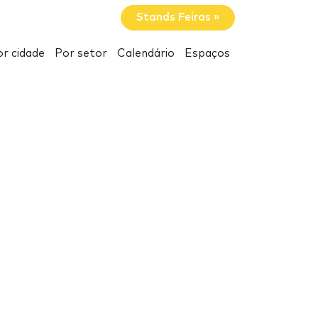
Stands Feiras »
r cidade
Por setor
Calendário
Espaços