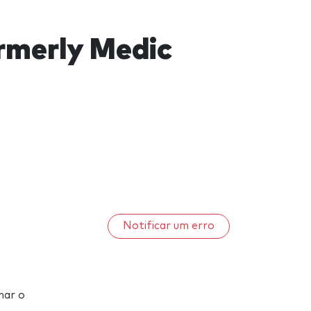
rmerly Medic
Notificar um erro
nar o