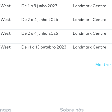
c West
De
1
a
3 junho 2027
Landmark Centre
c West
De
2
a
4 junho 2026
Landmark Centre
c West
De
2
a
4 junho 2025
Landmark Centre
c West
De
11
a
13 outubro 2023
Landmark Centre
Mostrar
maps
Sobre nós