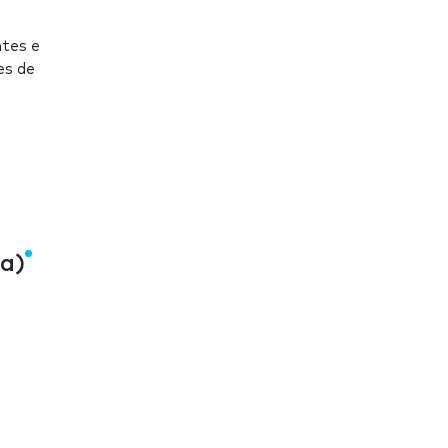
ntes e
es de
a)