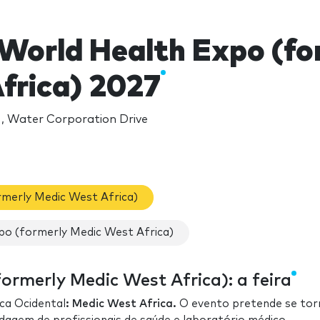
World Health Expo (fo
frica) 2027
, Water Corporation Drive
merly Medic West Africa)
o (formerly Medic West Africa)
rmerly Medic West Africa): a feira
ca Ocidental
: Medic West Africa.
O evento pretende se tor