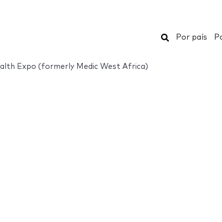
Buscar
Por país
Po
lth Expo (formerly Medic West Africa)