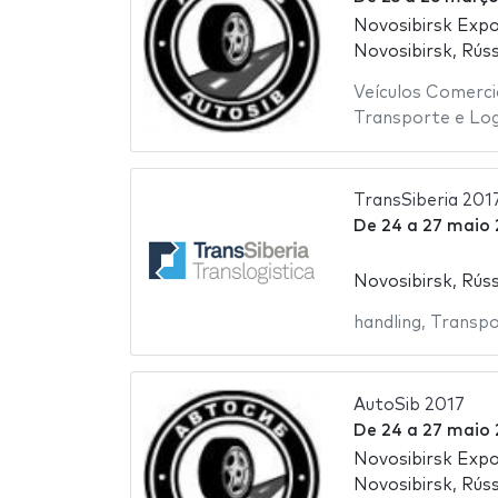
Novosibirsk Exp
Novosibirsk, Rúss
Veículos Comerci
Transporte e Log
TransSiberia 201
De
24
a
27 maio 
Novosibirsk, Rúss
handling
,
Transpo
AutoSib 2017
De
24
a
27 maio 
Novosibirsk Exp
Novosibirsk, Rúss