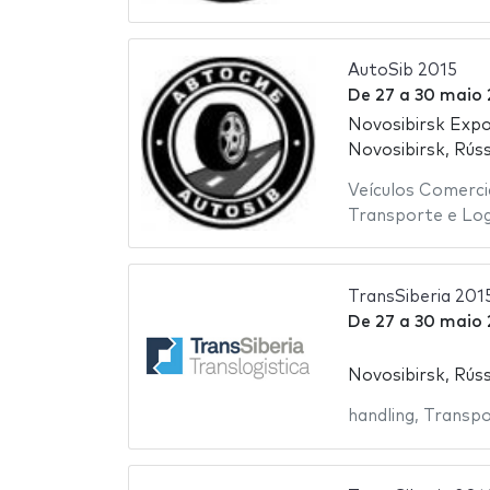
AutoSib 2015
De
27
a
30 maio 
Novosibirsk Exp
Novosibirsk, Rúss
Veículos Comerci
Transporte e Log
TransSiberia 201
De
27
a
30 maio 
Novosibirsk, Rúss
handling
,
Transpo