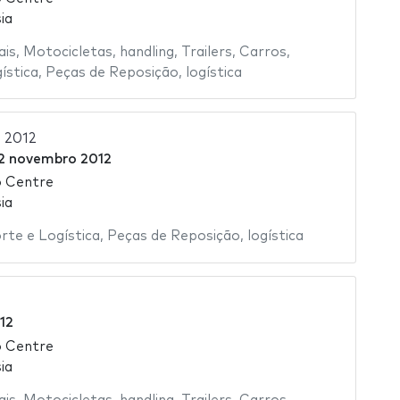
ia
ais
,
Motocicletas
,
handling
,
Trailers
,
Carros
,
ística
,
Peças de Reposição
,
logística
s 2012
2 novembro 2012
o Centre
ia
rte e Logística
,
Peças de Reposição
,
logística
12
o Centre
ia