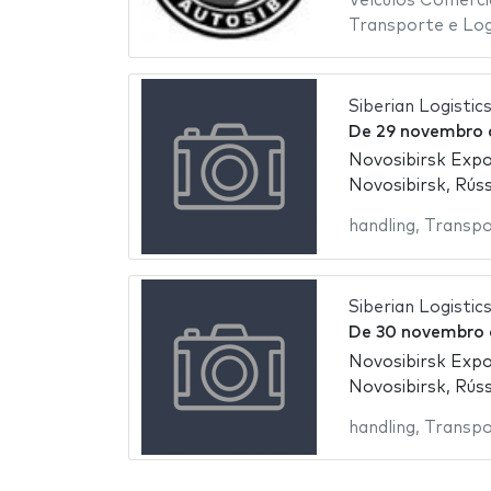
Veículos Comerci
Transporte e Log
Siberian Logistic
De
29 novembro
Novosibirsk Exp
Novosibirsk, Rúss
handling
,
Transpo
Siberian Logistic
De
30 novembro
Novosibirsk Exp
Novosibirsk, Rúss
handling
,
Transpo