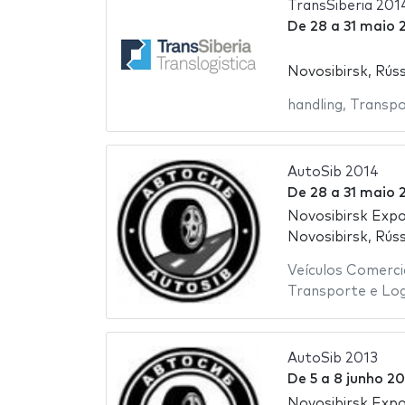
TransSiberia 201
De
28
a
31 maio 
Novosibirsk, Rúss
handling
,
Transpo
AutoSib 2014
De
28
a
31 maio 
Novosibirsk Exp
Novosibirsk, Rúss
Veículos Comerci
Transporte e Log
AutoSib 2013
De
5
a
8 junho 20
Novosibirsk Exp