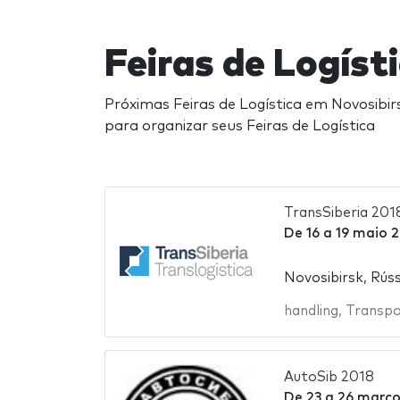
Feiras de Logíst
Próximas Feiras de Logística em Novosibirs
para organizar seus Feiras de Logística
TransSiberia 201
De
16
a
19 maio 
Novosibirsk, Rúss
handling
,
Transpo
AutoSib 2018
De
23
a
26 março