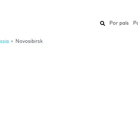
Buscar
Por país
Po
ssia
Novosibirsk