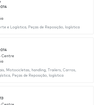
4
2014
ia
rte e Logística
,
Peças de Reposição
,
logística
2014
o Centre
ia
ais
,
Motocicletas
,
handling
,
Trailers
,
Carros
,
ística
,
Peças de Reposição
,
logística
13
o Centre