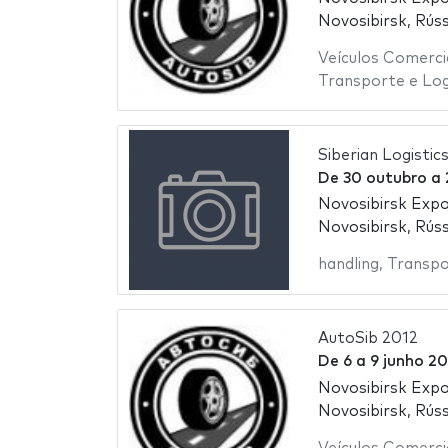
Novosibirsk, Rúss
Veículos Comerci
Transporte e Log
Siberian Logistic
De
30 outubro
a
Novosibirsk Exp
Novosibirsk, Rúss
handling
,
Transpo
AutoSib 2012
De
6
a
9 junho 20
Novosibirsk Exp
Novosibirsk, Rúss