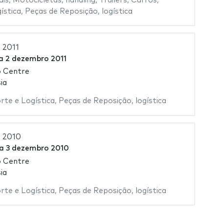
ais
,
Motocicletas
,
handling
,
Trailers
,
Carros
,
ística
,
Peças de Reposição
,
logística
s 2011
a
2 dezembro 2011
o Centre
ia
rte e Logística
,
Peças de Reposição
,
logística
s 2010
a
3 dezembro 2010
o Centre
ia
rte e Logística
,
Peças de Reposição
,
logística