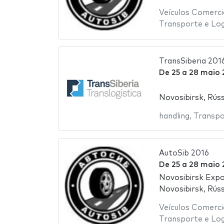
Veículos Comerci
Transporte e Log
TransSiberia 201
De
25
a
28 maio 
Novosibirsk, Rúss
handling
,
Transpo
AutoSib 2016
De
25
a
28 maio 
Novosibirsk Exp
Novosibirsk, Rúss
Veículos Comerci
Transporte e Log