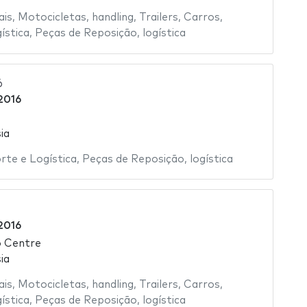
ais
,
Motocicletas
,
handling
,
Trailers
,
Carros
,
ística
,
Peças de Reposição
,
logística
6
2016
ia
rte e Logística
,
Peças de Reposição
,
logística
2016
o Centre
ia
ais
,
Motocicletas
,
handling
,
Trailers
,
Carros
,
ística
,
Peças de Reposição
,
logística