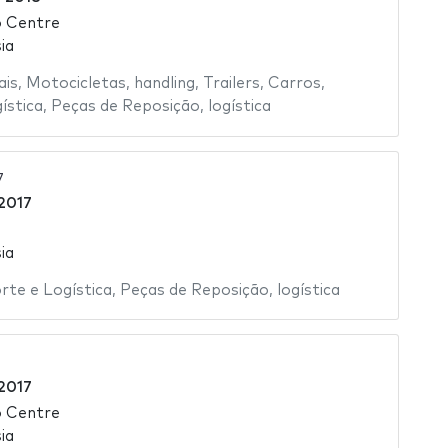
o Centre
ia
ais
,
Motocicletas
,
handling
,
Trailers
,
Carros
,
ística
,
Peças de Reposição
,
logística
7
2017
ia
rte e Logística
,
Peças de Reposição
,
logística
2017
o Centre
ia