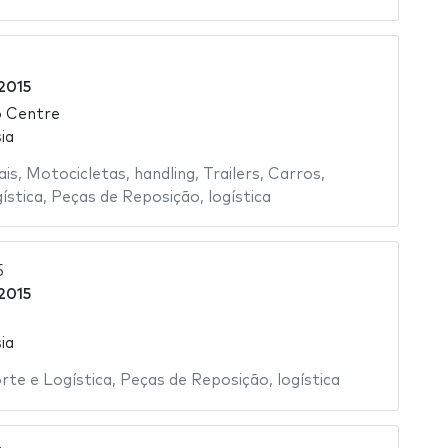
2015
o Centre
ia
ais
,
Motocicletas
,
handling
,
Trailers
,
Carros
,
ística
,
Peças de Reposição
,
logística
5
2015
ia
rte e Logística
,
Peças de Reposição
,
logística