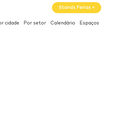
Stands Feiras »
r cidade
Por setor
Calendário
Espaços