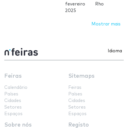
fevereiro
Rho
2025
Mostrar mais
Idioma
Feiras
Sitemaps
Calendário
Feiras
Países
Países
Cidades
Cidades
Setores
Setores
Espaços
Espaços
Sobre nós
Registo