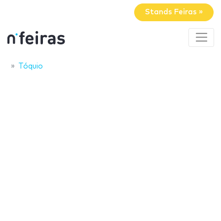
Stands Feiras »
Tóquio