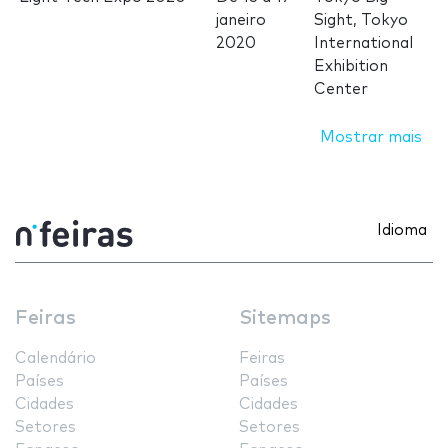
janeiro
Sight, Tokyo
2020
International
Exhibition
Center
Mostrar mais
Idioma
Feiras
Sitemaps
Calendário
Feiras
Países
Países
Cidades
Cidades
Setores
Setores