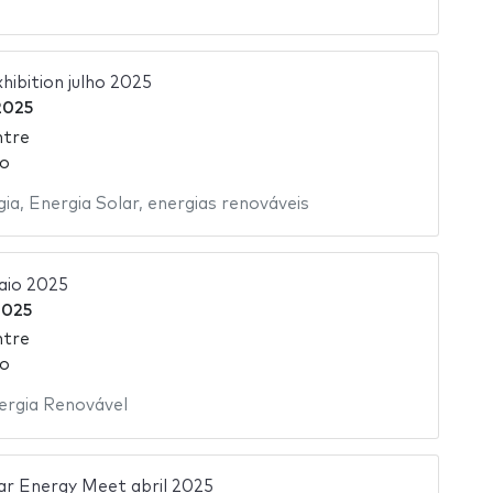
hibition julho 2025
2025
ntre
ão
gia
,
Energia Solar
,
energias renováveis
aio 2025
2025
ntre
ão
ergia Renovável
lar Energy Meet abril 2025