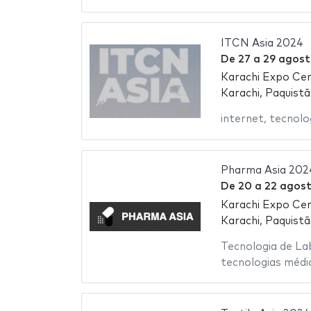
ITCN Asia 2024
De
27
a
29 agost
Karachi Expo Ce
Karachi, Paquist
internet
,
tecnolo
Pharma Asia 202
De
20
a
22 agos
Karachi Expo Ce
Karachi, Paquist
Tecnologia de La
tecnologias médi