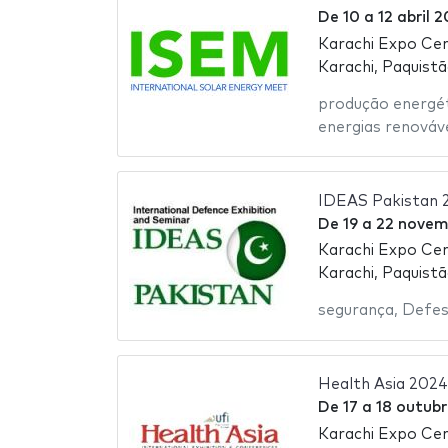
De
10
a
12 abril 
Karachi Expo Ce
Karachi, Paquist
produção energé
energias renováv
IDEAS Pakistan 
De
19
a
22 novem
Karachi Expo Ce
Karachi, Paquist
segurança
,
Defe
Health Asia 2024
De
17
a
18 outub
Karachi Expo Ce