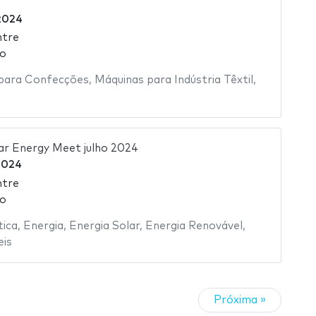
2024
ntre
ão
 para Confecções
,
Máquinas para Indústria Têxtil
,
lar Energy Meet julho 2024
2024
ntre
ão
tica
,
Energia
,
Energia Solar
,
Energia Renovável
,
eis
Próxima »