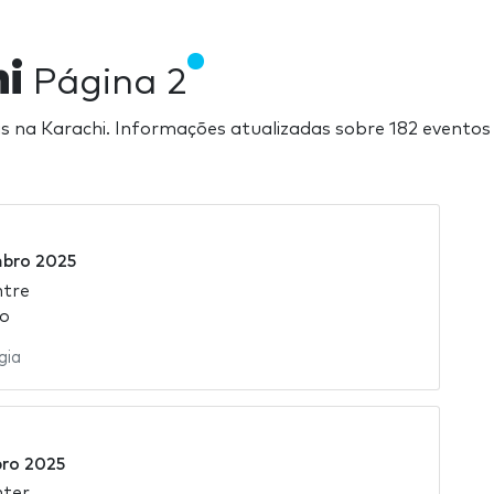
hi
Página 2
iras na Karachi. Informações atualizadas sobre 182 evento
bro 2025
ntre
ão
gia
ro 2025
nter