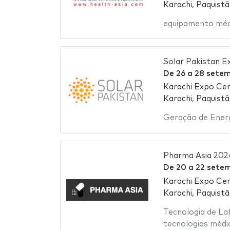
Karachi, Paquist
equipamento méd
Solar Pakistan E
De
26
a
28 sete
Karachi Expo Ce
Karachi, Paquist
Geração de Ener
Pharma Asia 202
De
20
a
22 sete
Karachi Expo Ce
Karachi, Paquist
Tecnologia de La
tecnologias médi