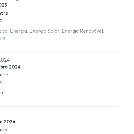
2025
ntre
ão
tica
,
Energia
,
Energia Solar
,
Energia Renovável
,
eis
2024
bro 2024
ntre
ão
sa
ro 2024
nter