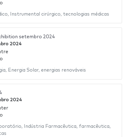
ão
ico
,
Instrumental cirúrgico
,
tecnologias médicas
xhibition setembro 2024
mbro 2024
ntre
ão
gia
,
Energia Solar
,
energias renováveis
4
mbro 2024
nter
ão
boratório
,
Indústria Farmacêutica
,
farmacêutica
,
cas