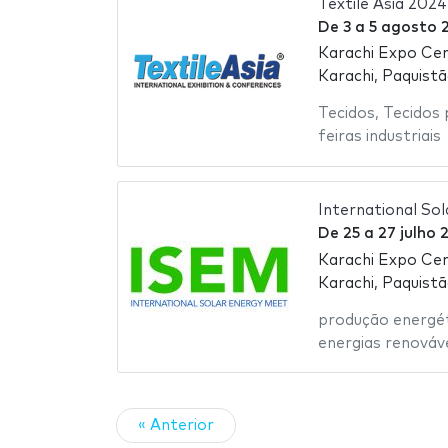
Textile Asia 2024
De
3
a
5 agosto 
Karachi Expo Ce
Karachi, Paquist
Tecidos
,
Tecidos
feiras industriais
International So
De
25
a
27 julho 
Karachi Expo Ce
Karachi, Paquist
produção energé
energias renováv
« Anterior