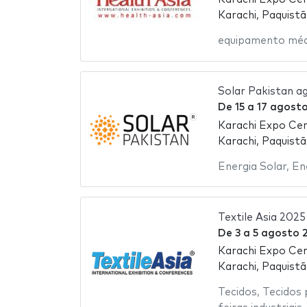
Karachi, Paquist
equipamento méd
Solar Pakistan a
De
15
a
17 agost
Karachi Expo Ce
Karachi, Paquist
Energia Solar
,
En
Textile Asia 2025
De
3
a
5 agosto 
Karachi Expo Ce
Karachi, Paquist
Tecidos
,
Tecidos