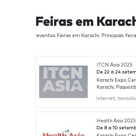
Feiras em Karac
:eventos Feiras em Karachi. Principais fe
ITCN Asia 2025
De
22
a
24 setem
Karachi Expo Ce
Karachi, Paquist
internet
,
tecnolo
Health Asia 2025
De
8
a
10 setemb
Karachi Expo Ce