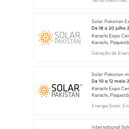
feiras industriais
Solar Pakistan Ex
De
18
a
20 julho 
Karachi Expo Ce
Karachi, Paquist
Geração de Ener
Solar Pakistan m
De
10
a
12 maio 
Karachi Expo Ce
Karachi, Paquist
Energia Solar
,
En
International So