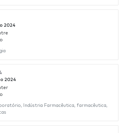
o 2024
ntre
ão
gia
4
to 2024
nter
ão
boratório
,
Indústria Farmacêutica
,
farmacêutica
,
cas