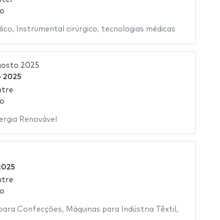
ão
ico
,
Instrumental cirúrgico
,
tecnologias médicas
gosto 2025
o 2025
ntre
ão
ergia Renovável
2025
ntre
ão
 para Confecções
,
Máquinas para Indústria Têxtil
,