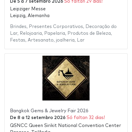
De
5
a
7 setembro 2026
Só faltan 29 dias!
Leipziger Messe
Leipzig, Alemanha
Brindes
,
Presentes Corporativos
,
Decoração do
Lar
,
Relojoaria
,
Papelaria
,
Produtos de Beleza
,
Festas
,
Artesanato
,
joalheria
,
Lar
Bangkok Gems & Jewelry Fair 2026
De
8
a
12 setembro 2026
Só faltan 32 dias!
QSNCC Queen Sirikit National Convention Center