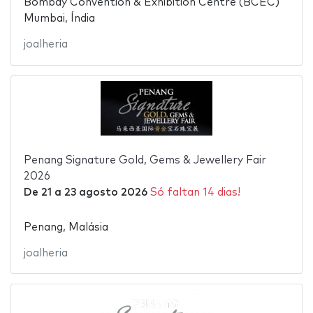
Bombay Convention & Exhibition Centre (BCEC)
Mumbai, Índia
joalheria
Penang Signature Gold, Gems & Jewellery Fair
2026
De
21
a
23 agosto 2026
Só faltan 14 dias!
Penang, Malásia
joalheria