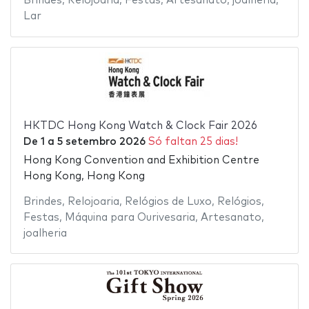
Brindes
,
Relojoaria
,
Festas
,
Artesanato
,
joalheria
,
Lar
HKTDC Hong Kong Watch & Clock Fair 2026
De
1
a
5 setembro 2026
Só faltan 25 dias!
Hong Kong Convention and Exhibition Centre
Hong Kong, Hong Kong
Brindes
,
Relojoaria
,
Relógios de Luxo
,
Relógios
,
Festas
,
Máquina para Ourivesaria
,
Artesanato
,
joalheria