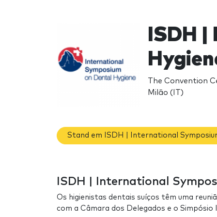
ISDH |
Hygien
The Convention Ce
Milão (IT)
Stand em ISDH | International Symposiu
ISDH | International Sympos
Os higienistas dentais suíços têm uma reuni
com a Câmara dos Delegados e o Simpósio I