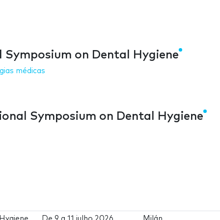
nal Symposium on Dental Hygiene
gias médicas
tional Symposium on Dental Hygiene
 Hygiene
De
9
a
11 julho 2026
Milán