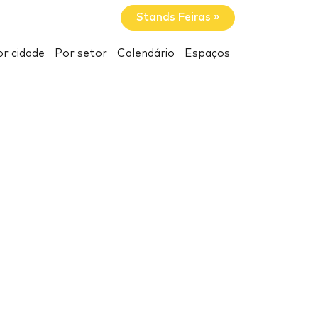
Stands Feiras »
r cidade
Por setor
Calendário
Espaços