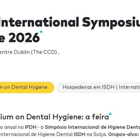
 International Symposi
e 2026
ntre Dublin (The CCD) ,
m on Dental Hygiene
Hospedeiras em ISDH | Internat
ium on Dental Hygiene: a feira
ão anual no
IFDH
- o
Simpósio Internacional de Higiene Dent
nternacional de Higiene Dental
ISDH
na Suíça.
Grupos-alvo: