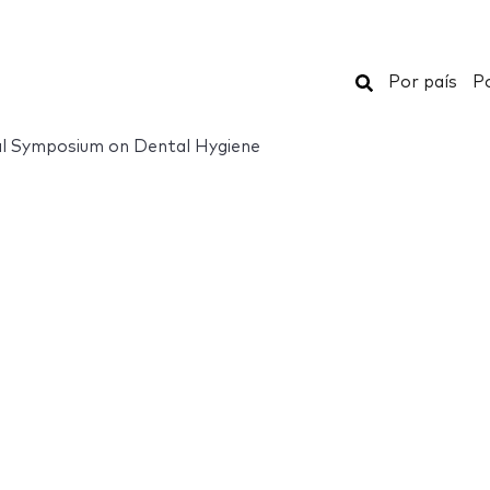
Buscar
Por país
Po
al Symposium on Dental Hygiene