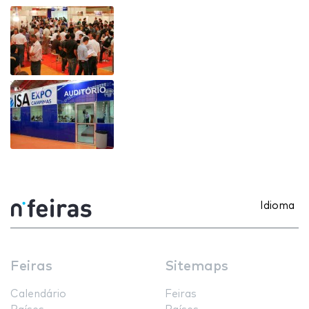
Idioma
Feiras
Sitemaps
Calendário
Feiras