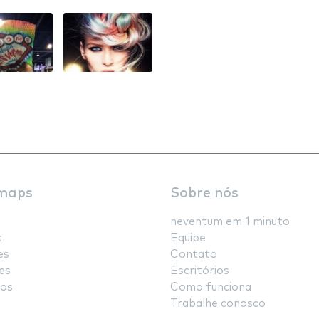
maps
Sobre nós
neventum em 1 minuto
s
Equipe
es
Contato
es
Escritórios
os
Como funciona
Trabalhe conosco