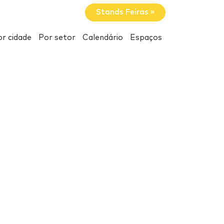
Stands Feiras »
r cidade
Por setor
Calendário
Espaços