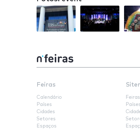
Feiras
Site
Calendário
Feiras
Países
Paíse
Cidades
Cidad
Setores
Setor
Espaços
Espaç