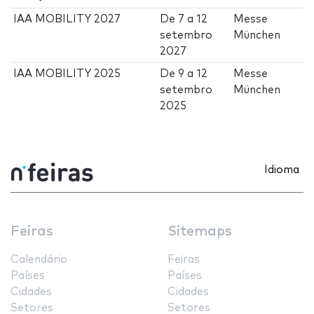
IAA MOBILITY 2027
De
7
a
12
Messe
setembro
München
2027
IAA MOBILITY 2025
De
9
a
12
Messe
setembro
München
2025
Idioma
Feiras
Sitemaps
Calendário
Feiras
Países
Países
Cidades
Cidades
Setores
Setores