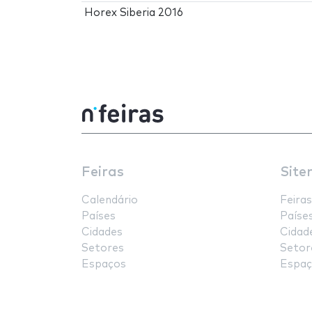
Horex Siberia 2016
Feiras
Site
Calendário
Feiras
Países
Paíse
Cidades
Cidad
Setores
Setor
Espaços
Espaç