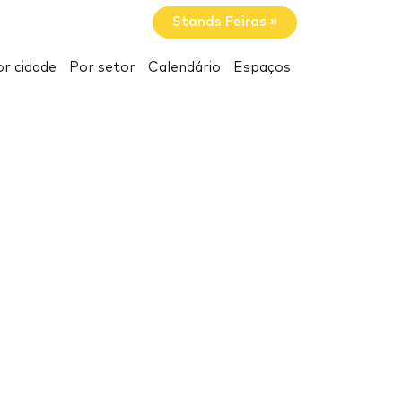
Stands Feiras »
r cidade
Por setor
Calendário
Espaços