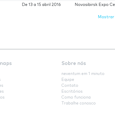
De
13
a
15 abril 2016
Novosibirsk Expo C
Mostrar
maps
Sobre nós
neventum em 1 minuto
s
Equipe
es
Contato
es
Escritórios
os
Como funciona
Trabalhe conosco