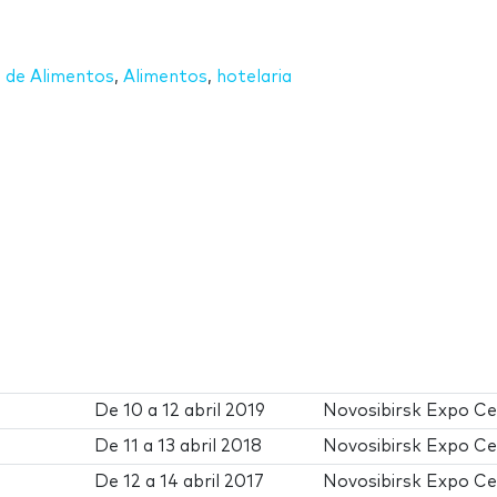
 de Alimentos
,
Alimentos
,
hotelaria
De
10
a
12 abril 2019
Novosibirsk Expo C
De
11
a
13 abril 2018
Novosibirsk Expo C
De
12
a
14 abril 2017
Novosibirsk Expo C