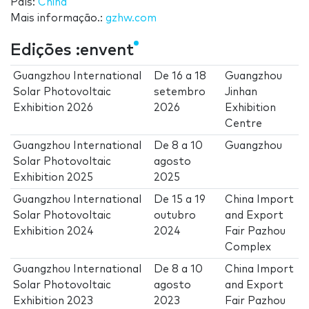
País:
China
Mais informação.:
gzhw.com
Edições :envent
Guangzhou International
De
16
a
18
Guangzhou
Solar Photovoltaic
setembro
Jinhan
Exhibition 2026
2026
Exhibition
Centre
Guangzhou International
De
8
a
10
Guangzhou
Solar Photovoltaic
agosto
Exhibition 2025
2025
Guangzhou International
De
15
a
19
China Import
Solar Photovoltaic
outubro
and Export
Exhibition 2024
2024
Fair Pazhou
Complex
Guangzhou International
De
8
a
10
China Import
Solar Photovoltaic
agosto
and Export
Exhibition 2023
2023
Fair Pazhou