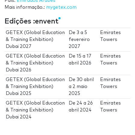
País:
Emirados Árabes
Mais informação.:
mygetex.com
Edições :envent
GETEX (Global Education
De
3
a
5
Emirates
& Training Exhibition)
fevereiro
Towers
Dubai 2027
2027
GETEX (Global Education
De
15
a
17
Emirates
& Training Exhibition)
abril 2026
Towers
Dubai 2026
GETEX (Global Education
De
30 abril
Emirates
& Training Exhibition)
a
2 maio
Towers
Dubai 2025
2025
GETEX (Global Education
De
24
a
26
Emirates
& Training Exhibition)
abril 2024
Towers
Dubai 2024