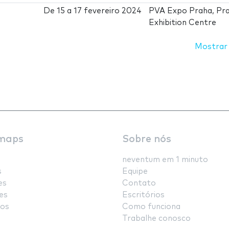
De
15
a
17 fevereiro 2024
PVA Expo Praha, Pr
Exhibition Centre
Mostrar
maps
Sobre nós
neventum em 1 minuto
s
Equipe
es
Contato
es
Escritórios
os
Como funciona
Trabalhe conosco