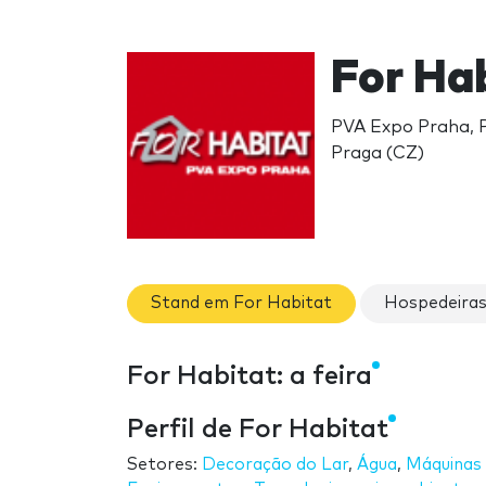
For Ha
PVA Expo Praha, P
Praga (CZ)
Stand em For Habitat
Hospedeiras
For Habitat: a feira
Perfil de For Habitat
Setores:
Decoração do Lar
,
Água
,
Máquinas