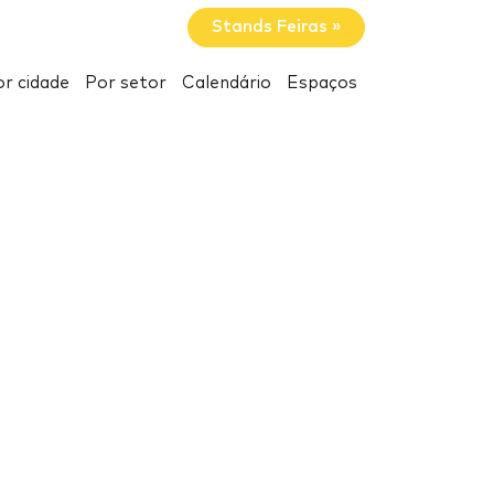
Stands Feiras »
r cidade
Por setor
Calendário
Espaços