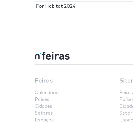
For Habitat 2024
Feiras
Site
Calendário
Feiras
Países
Paíse
Cidades
Cidad
Setores
Setor
Espaços
Espaç