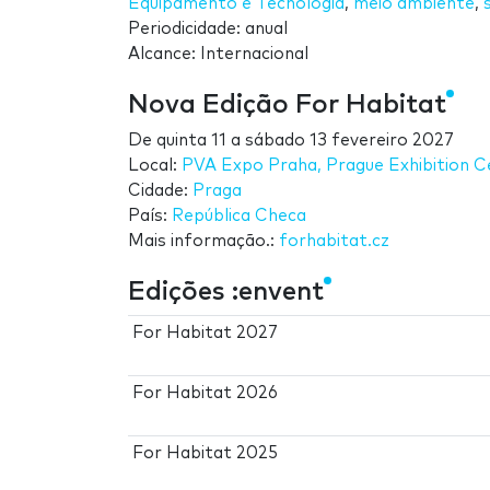
Equipamento e Tecnologia
,
meio ambiente
,
Periodicidade: anual
Alcance: Internacional
Nova Edição For Habitat
De
quinta 11
a
sábado 13 fevereiro 2027
Local:
PVA Expo Praha, Prague Exhibition C
Cidade:
Praga
País:
República Checa
Mais informação.:
forhabitat.cz
Edições :envent
For Habitat 2027
For Habitat 2026
For Habitat 2025