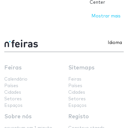
Center
Mostrar mais
Idioma
Feiras
Sitemaps
Calendário
Feiras
Países
Países
Cidades
Cidades
Setores
Setores
Espaços
Espaços
Sobre nós
Registo