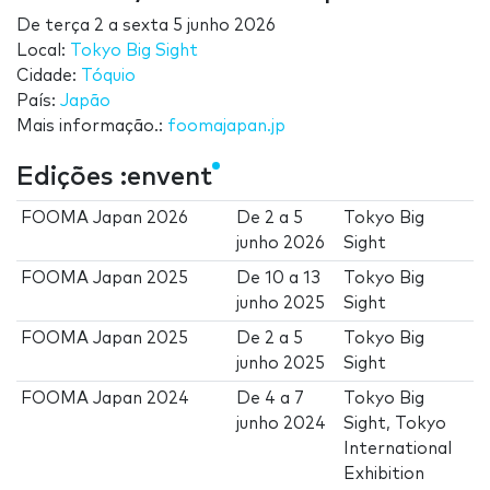
De
terça 2
a
sexta 5 junho 2026
Local:
Tokyo Big Sight
Cidade:
Tóquio
País:
Japão
Mais informação.:
foomajapan.jp
Edições :envent
FOOMA Japan 2026
De
2
a
5
Tokyo Big
junho 2026
Sight
FOOMA Japan 2025
De
10
a
13
Tokyo Big
junho 2025
Sight
FOOMA Japan 2025
De
2
a
5
Tokyo Big
junho 2025
Sight
FOOMA Japan 2024
De
4
a
7
Tokyo Big
junho 2024
Sight, Tokyo
International
Exhibition