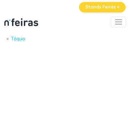
Stands Feiras »
Tóquio