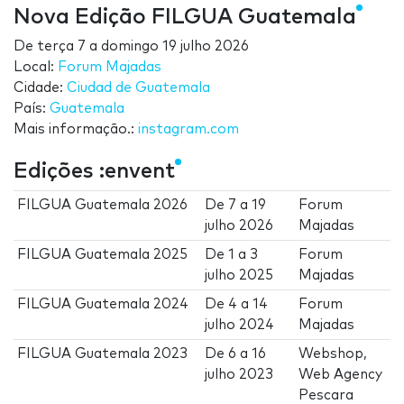
Nova Edição FILGUA Guatemala
De
terça 7
a
domingo 19 julho 2026
Local:
Forum Majadas
Cidade:
Ciudad de Guatemala
País:
Guatemala
Mais informação.:
instagram.com
Edições :envent
FILGUA Guatemala 2026
De
7
a
19
Forum
julho 2026
Majadas
FILGUA Guatemala 2025
De
1
a
3
Forum
julho 2025
Majadas
FILGUA Guatemala 2024
De
4
a
14
Forum
julho 2024
Majadas
FILGUA Guatemala 2023
De
6
a
16
Webshop,
julho 2023
Web Agency
Pescara