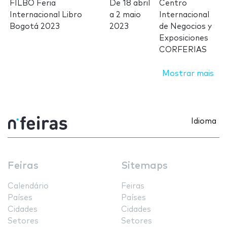
FILBO Feria
De
18 abril
Centro
Internacional Libro
a
2 maio
Internacional
Bogotá 2023
2023
de Negocios y
Exposiciones
CORFERIAS
Mostrar mais
Idioma
Feiras
Sitemaps
Calendário
Feiras
Países
Países
Cidades
Cidades
Setores
Setores