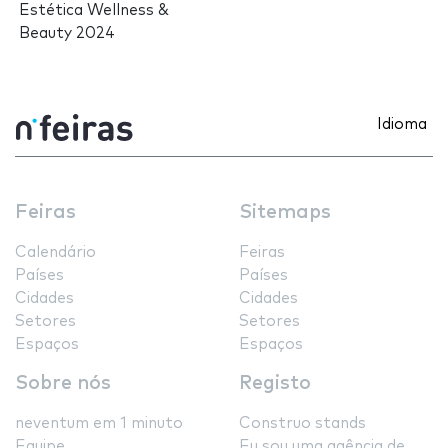
Estética Wellness &
Beauty 2024
Idioma
Feiras
Sitemaps
Calendário
Feiras
Países
Países
Cidades
Cidades
Setores
Setores
Espaços
Espaços
Sobre nós
Registo
neventum em 1 minuto
Construo stands
Equipe
Eu sou uma agência de