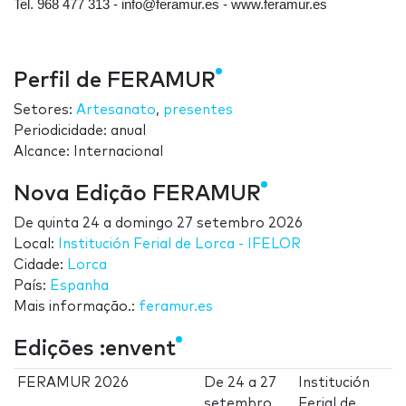
Tel. 968 477 313 - info@feramur.es - www.feramur.es
Perfil de FERAMUR
Setores:
Artesanato
,
presentes
Periodicidade: anual
Alcance: Internacional
Nova Edição FERAMUR
De
quinta 24
a
domingo 27 setembro 2026
Local:
Institución Ferial de Lorca - IFELOR
Cidade:
Lorca
País:
Espanha
Mais informação.:
feramur.es
Edições :envent
FERAMUR 2026
De
24
a
27
Institución
setembro
Ferial de