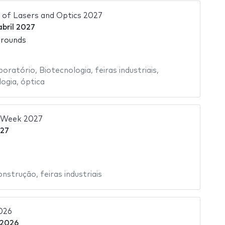
 of Lasers and Optics 2027
abril 2027
grounds
boratório
,
Biotecnologia
,
feiras industriais
,
logia
,
óptica
r Week 2027
027
onstrução
,
feiras industriais
026
 2026