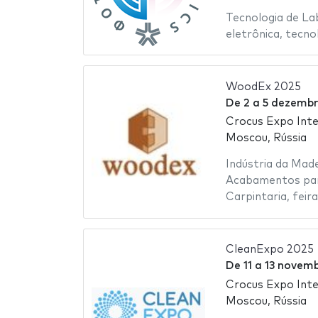
Tecnologia de La
eletrônica
,
tecno
WoodEx 2025
De
2
a
5 dezembr
Crocus Expo Inte
Moscou, Rússia
Indústria da Made
Acabamentos pa
Carpintaria
,
feira
CleanExpo 2025
De
11
a
13 novem
Crocus Expo Inte
Moscou, Rússia