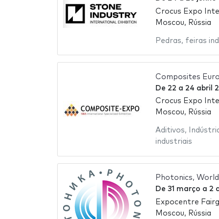
Crocus Expo Inte
Moscou, Rússia
Pedras
,
feiras ind
Composites Eur
De
22
a
24 abril 
Crocus Expo Inte
Moscou, Rússia
Aditivos
,
Indústri
industriais
Photonics, World
De
31 março
a
2 
Expocentre Fair
Moscou, Rússia