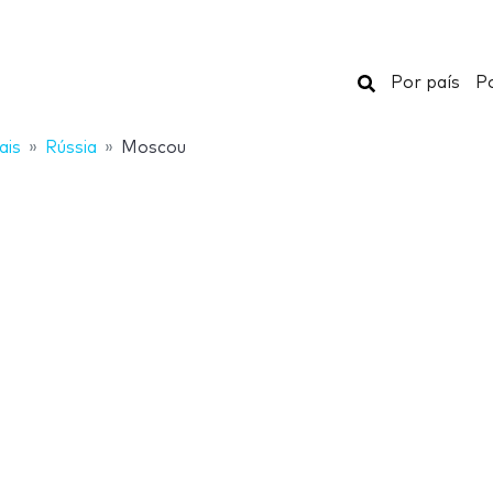
Buscar
Por país
Po
ais
Rússia
Moscou