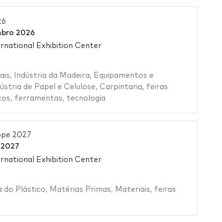
26
bro 2026
rnational Exhibition Center
ais
,
Indústria da Madeira
,
Equipamentos e
ústria de Papel e Celulose
,
Carpintaria
,
feiras
cos
,
ferramentas
,
tecnologia
ope 2027
 2027
rnational Exhibition Center
a do Plástico
,
Matérias Primas
,
Materiais
,
feiras