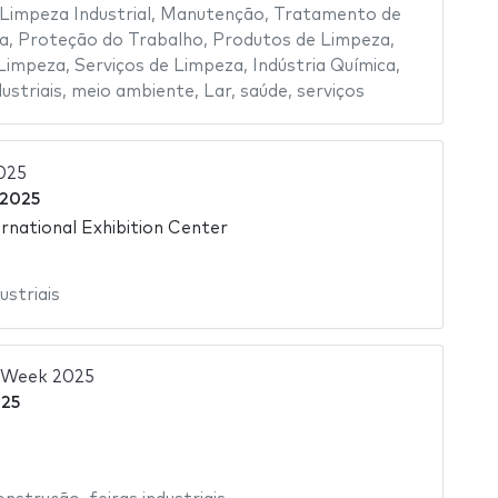
Limpeza Industrial
,
Manutenção
,
Tratamento de
a
,
Proteção do Trabalho
,
Produtos de Limpeza
,
Limpeza
,
Serviços de Limpeza
,
Indústria Química
,
dustriais
,
meio ambiente
,
Lar
,
saúde
,
serviços
025
 2025
rnational Exhibition Center
ustriais
r Week 2025
025