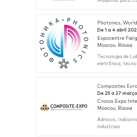
Máquinas para C
Photonics, World
De
1
a
4 abril 202
Expocentre Fair
Moscou, Rússia
Tecnologia de La
eletrônica
,
tecno
Composites Eur
De
25
a
27 março
Crocus Expo Inte
Moscou, Rússia
Aditivos
,
Indústri
industriais