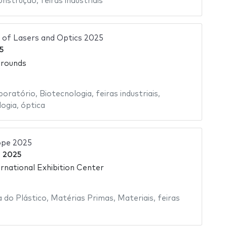
onstrução
,
feiras industriais
 of Lasers and Optics 2025
5
grounds
boratório
,
Biotecnologia
,
feiras industriais
,
logia
,
óptica
ope 2025
 2025
rnational Exhibition Center
a do Plástico
,
Matérias Primas
,
Materiais
,
feiras