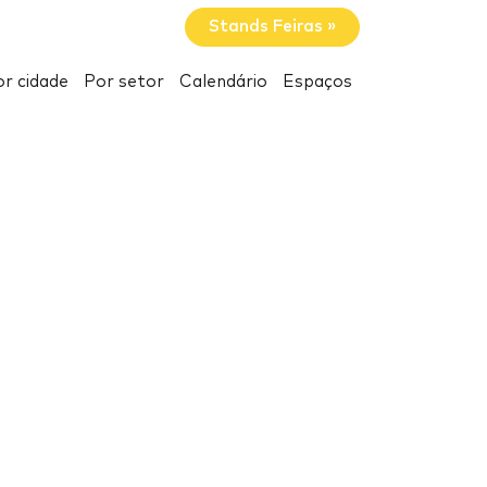
Stands Feiras »
r cidade
Por setor
Calendário
Espaços