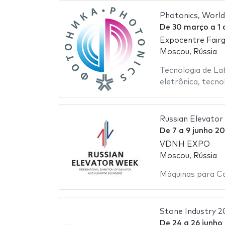
Photonics, World
De
30 março
a
1 
Expocentre Fair
Moscou, Rússia
Tecnologia de La
eletrônica
,
tecno
Russian Elevato
De
7
a
9 junho 2
VDNH EXPO
Moscou, Rússia
Máquinas para C
Stone Industry 2
De
24
a
26 junho