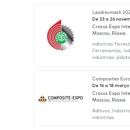
Lesdrevmash 20
De
23
a
26 novem
Crocus Expo Inte
Moscou, Rússia
indústrias florest
Ferramentas
,
Ind
industriais
,
plásti
Composites Eur
De
16
a
18 março
Crocus Expo Inte
Moscou, Rússia
Aditivos
,
Indústri
industriais