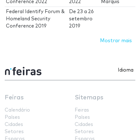
Conference 2022
2022
Marquis
Federal Identify Forum &
De
23
a
26
Homeland Security
setembro
Conference 2019
2019
Mostrar mais
Idioma
Feiras
Sitemaps
Calendário
Feiras
Países
Países
Cidades
Cidades
Setores
Setores
Espaços
Espaços