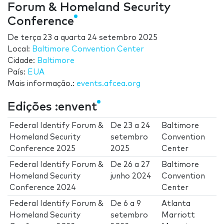
Forum & Homeland Security
Conference
De
terça 23
a
quarta 24 setembro 2025
Local:
Baltimore Convention Center
Cidade:
Baltimore
País:
EUA
Mais informação.:
events.afcea.org
Edições :envent
Federal Identify Forum &
De
23
a
24
Baltimore
Homeland Security
setembro
Convention
Conference 2025
2025
Center
Federal Identify Forum &
De
26
a
27
Baltimore
Homeland Security
junho 2024
Convention
Conference 2024
Center
Federal Identify Forum &
De
6
a
9
Atlanta
Homeland Security
setembro
Marriott