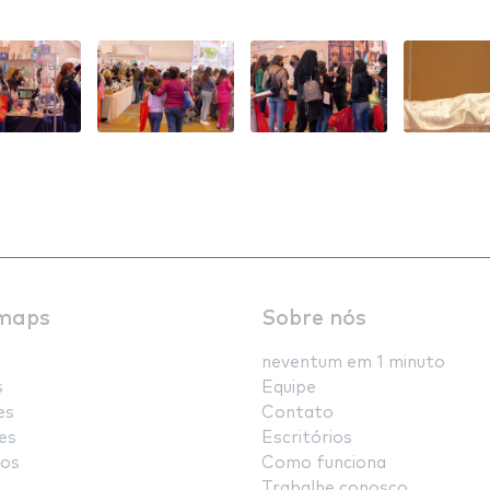
maps
Sobre nós
neventum em 1 minuto
s
Equipe
es
Contato
es
Escritórios
os
Como funciona
Trabalhe conosco