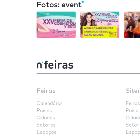
Fotos: event
Feiras
Site
Calendário
Feiras
Países
Paíse
Cidades
Cidad
Setores
Setor
Espaços
Espaç