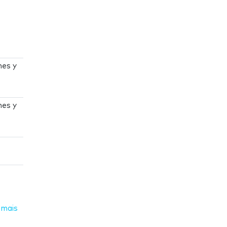
nes y
nes y
 mais