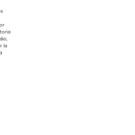
os
or
toria
dio,
r la
a