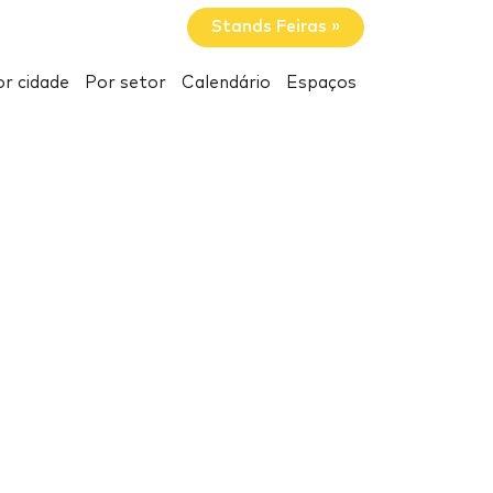
Stands Feiras »
r cidade
Por setor
Calendário
Espaços