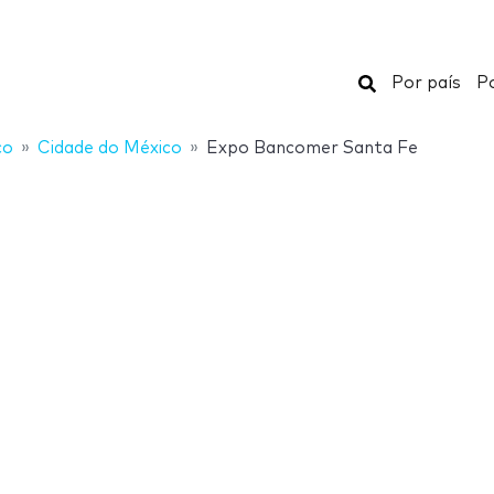
Buscar
Por país
Po
co
Cidade do México
Expo Bancomer Santa Fe