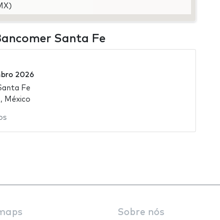
MX)
Bancomer Santa Fe
bro 2026
Santa Fe
, México
os
maps
Sobre nós