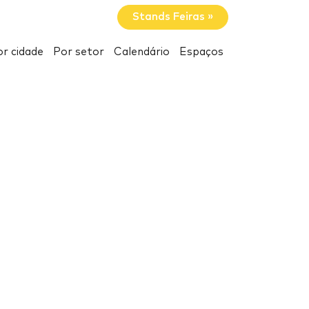
Stands Feiras »
r cidade
Por setor
Calendário
Espaços